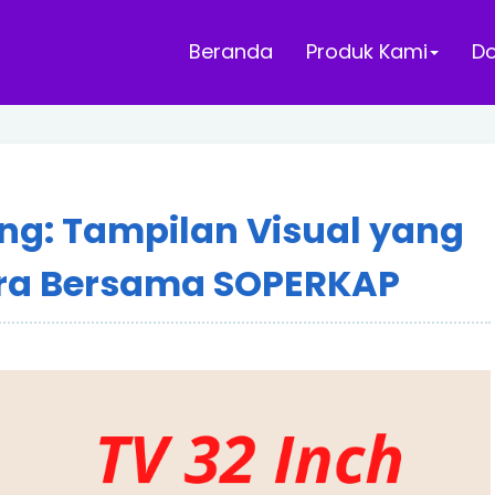
Beranda
Produk Kami
D
ng: Tampilan Visual yang
ara Bersama SOPERKAP